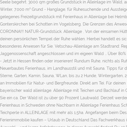
Seele begehrt. 3000 qm großes Grundstück in Alleinlage im Wald, am
Winter, 7.000 m² Grund - Hanglage, für Ruhesuchende und Aussteiger
gelegenes Freizeitgrundstück mit Ferienhaus in Alleinlage bei Hel
Gonterskirchen bei Schotten im Vogelsberg. Die Grenzen des Anwesen
CORONNA!!! NATUR-Grundstück. Alleinlage . Von der einsamen Hütte
deinen persönlichen Tempel der Ruhe wählen. Hierbei handelt es s
besonderes Anwesen für Sie. Vetschau-Alleinlage am Stadtrand: Rep
Jaggenossenschaft angeschlossen und im eigeen Wald … Über 80% ne
- Jetzt in Hessen finden oder inserieren! Rundum Ruhe, nichts als 
Neuerbautes Ferienhaus, im Landhausstil und mit Sauna. Tipps für d
Sterne, Garten, Kamin, Sauna, WLan, bis zu 2 Hunde, Wintergarten, 2
an Immobilien für Natur- und Bergfreunde. Direkt am Tei. Für deinen
bayerischer wald alleinlage. Alleinlage mit Teichen und Bachlauf i
Sie ein ca. Der Wald ist zu über 90 Prozent Laubwald. Derzeit werde
Ferienhaus in Schweden ohne Nachbarn in Alleinlage Ferienhaus Sc
Teichperle in ALLEINLAGE mit mehr als 1,5ha. Angefangen beim Desig
Ferienimmobilie kaufen – Urlaub in Deutschland Das Fachwerkhaus i