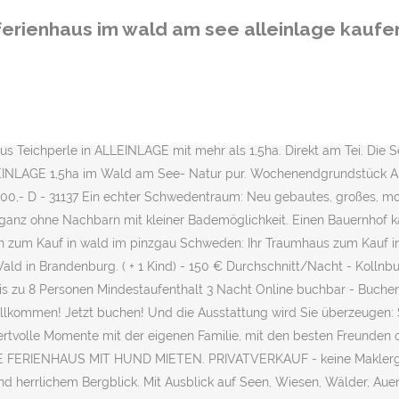
teten 5 Sterne Ferienhaus mit einem 6000m² parkähnlichem Garten. a
ferienhaus im wald am see alleinlage kaufe
 senden Hinweis wir haben auch viele Objekte im diskreten Verkauf die
nze. Jawohl, können wir heute antworten, haben wir! Haus kaufen AL
n! (Erwerb in der Regel nur durch Landwirte möglich) Die Gemeinde 
am see rheinland pfalz kaufen beobachtet haben, haben auch auf die 
 Schönes, gemütliches und komplett eingerichtetes Ferienhaus "Pano
 Teichperle in ALLEINLAGE mit mehr als 1,5ha. Direkt am Tei. Die S
EINLAGE 1,5ha im Wald am See- Natur pur. Wochenendgrundstück Al
000,- D - 31137 Ein echter Schwedentraum: Neu gebautes, großes, mo
el ganz ohne Nachbarn mit kleiner Bademöglichkeit. Einen Bauernhof 
ien zum Kauf in wald im pinzgau Schweden: Ihr Traumhaus zum Kauf i
ld in Brandenburg. ( + 1 Kind) - 150 € Durchschnitt/Nacht - Kollnbur
is zu 8 Personen Mindestaufenthalt 3 Nacht Online buchbar - Buchen
llkommen! Jetzt buchen! Und die Ausstattung wird Sie überzeugen: S
ertvolle Momente mit der eigenen Familie, mit den besten Freunden 
NE FERIENHAUS MIT HUND MIETEN. PRIVATVERKAUF - keine Maklergebüh
 und herrlichem Bergblick. Mit Ausblick auf Seen, Wiesen, Wälder, A