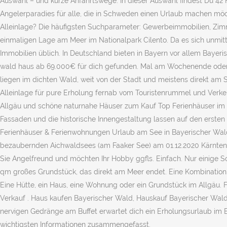
Auswahl – und kurze Anfahrtswege. In dieser Auswahl findest Du 42 
Angelerparadies für alle, die in Schweden einen Urlaub machen möch
Alleinlage? Die häufigsten Suchparameter: Gewerbeimmobilien, Zimme
einmaligen Lage am Meer im Nationalpark Cilento. Da es sich unmit
Immobilien üblich. In Deutschland bieten in Bayern vor allem Baye
wald haus ab 69.000€ für dich gefunden. Mal am Wochenende oder im U
liegen im dichten Wald, weit von der Stadt und meistens direkt am 
Alleinlage für pure Erholung fernab vom Touristenrummel und Verk
Allgäu und schöne naturnahe Häuser zum Kauf Top Ferienhäuser im A
Fassaden und die historische Innengestaltung lassen auf den ersten 
Ferienhäuser & Ferienwohnungen Urlaub am See in Bayerischer Wald f
bezaubernden Aichwaldsees (am Faaker See) am 01.12.2020 Kärnten, Vi
Sie Angelfreund und möchten Ihr Hobby ggfls. Einfach. Nur einige Sc
qm großes Grundstück, das direkt am Meer endet. Eine Kombinati
Eine Hütte, ein Haus, eine Wohnung oder ein Grundstück im Allgäu. F
Verkauf . Haus kaufen Bayerischer Wald, Hauskauf Bayerischer Wal
nervigen Gedränge am Buffet erwartet dich ein Erholungsurlaub im Ei
wichtigsten Informationen zusammengefasst.