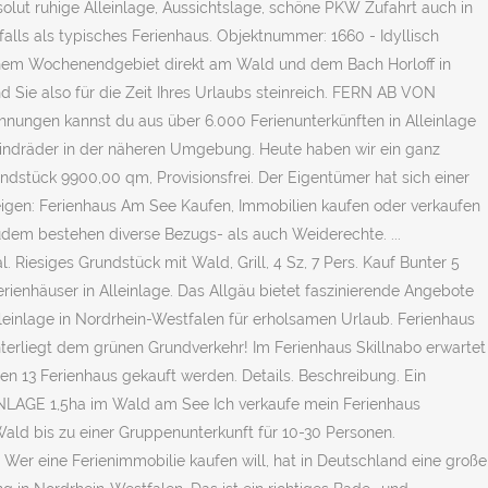
olut ruhige Alleinlage, Aussichtslage, schöne PKW Zufahrt auch in
lls als typisches Ferienhaus. Objektnummer: 1660 - Idyllisch
 einem Wochenendgebiet direkt am Wald und dem Bach Horloff in
 Sie also für die Zeit Ihres Urlaubs steinreich. FERN AB VON
ungen kannst du aus über 6.000 Ferienunterkünften in Alleinlage
Windräder in der näheren Umgebung. Heute haben wir ein ganz
stück 9900,00 qm, Provisionsfrei. Der Eigentümer hat sich einer
igen: Ferienhaus Am See Kaufen, Immobilien kaufen oder verkaufen
udem bestehen diverse Bezugs- als auch Weiderechte. ...
iesiges Grundstück mit Wald, Grill, 4 Sz, 7 Pers. Kauf Bunter 5
erienhäuser in Alleinlage. Das Allgäu bietet faszinierende Angebote
Alleinlage in Nordrhein-Westfalen für erholsamen Urlaub. Ferienhaus
terliegt dem grünen Grundverkehr! Im Ferienhaus Skillnabo erwartet
en 13 Ferienhaus gekauft werden. Details. Beschreibung. Ein
INLAGE 1,5ha im Wald am See Ich verkaufe mein Ferienhaus
ald bis zu einer Gruppenunterkunft für 10-30 Personen.
er eine Ferienimmobilie kaufen will, hat in Deutschland eine große