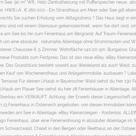
 See. 90 m² Wfl., Holz-Zentralheizung mit Pufferspeicher neuw., abs
, HWB i.A., € 260.000.- Ein Strandhaus am Meer oder See gilt ebenfa
mbrechts Sie suchen Erholung vom Alltagsstress ? Das Haus liegt in
s sind mit einem Steinzaun gekennzeichnet, wenn Sie dort sind, sind
 am See bis hin zum Ferienhaus am Bergrand: Auf Traum-Ferienwohn
ich um eine absolute , naturnahe Alleinlage ohne Strommasten und 
tener Chaussee 6, 5 Zimmer, Wohnfläche 140,00 qm, Bungalow, Grund
ue Produkte zum Festpreis; Das ist das neue eBay. eBay Kleinanze
Ruhe. Das Grundstück besteht sowohl aus Weideland als auch Wald, z
en Kauf von Wochenendhaus und Anlageimmobilie. ausbauen ? Lokal. R
 Terrasse Für deinen Urlaub in Bayerischer Wald siehst du hier 130 F
 Urlaub am Plauer See siehst du hier 28 Ferienhäuser in Alleinlage. 
n Oberbay ern VERKAUFT. Achtung: der Erwerb dieser Liegenschaft un
n 13 Ferienhaus in Österreich angeboten, von diesen Immobilien könn
hweden am See in Alleinlage. eBay Kleinanzeigen - Kostenlos. ALLE
n Ferienhaus, über eine Ferienwohnung in absoluter Alleinlage im W
m Schwarzwald, Chalet in den Bergen oder Reethaus an der Ostsee: W