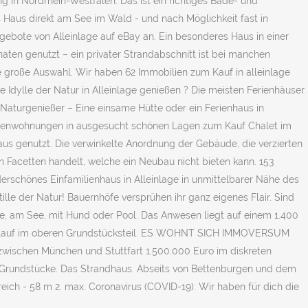
 in Nordrhein-Westfalen. Das ist ein richtiges Bade- und
 Haus direkt am See im Wald - und nach Möglichkeit fast in
bote von ‪Alleinlage‬ auf eBay an. Ein besonderes Haus in einer
ten genutzt – ein privater Strandabschnitt ist bei manchen
 große Auswahl. Wir haben 62 Immobilien zum Kauf in alleinlage
 Idylle der Natur in Alleinlage genießen ? Die meisten Ferienhäuser
Naturgenießer – Eine einsame Hütte oder ein Ferienhaus in
erienwohnungen in ausgesucht schönen Lagen zum Kauf Chalet im
us genutzt. Die verwinkelte Anordnung der Gebäude, die verzierten
n Facetten handelt, welche ein Neubau nicht bieten kann. 153
erschönes Einfamilienhaus in Alleinlage in unmittelbarer Nähe des
lle der Natur! Bauernhöfe versprühen ihr ganz eigenes Flair. Sind
age, am See, mit Hund oder Pool. Das Anwesen liegt auf einem 1.400
sserlauf im oberen Grundstücksteil. ES WOHNT SICH IMMOVERSUM
n zwischen München und Stuttfart 1.500.000 Euro im diskreten
 Grundstücke. Das Strandhaus. Abseits von Bettenburgen und dem
eich - 58 m 2. max. Coronavirus (COVID-19): Wir haben für dich die