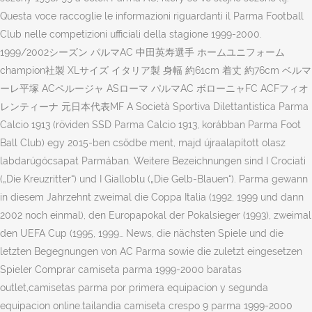
Questa voce raccoglie le informazioni riguardanti il Parma Football
Club nelle competizioni ufficiali della stagione 1999-2000.
1999/2002シーズン パルマAC 中田英寿選手 ホームユニフォーム
champion社製 XLサイズ イタリア製 身幅 約61cm 着丈 約76cm ベルマ
ーレ平塚 ACペルージャ ASローマ パルマAC ボローニャFC ACFフィオ
レンティーナ 元日本代表MF A Società Sportiva Dilettantistica Parma
Calcio 1913 (röviden SSD Parma Calcio 1913, korábban Parma Foot
Ball Club) egy 2015-ben csődbe ment, majd újraalapított olasz
labdarúgócsapat Parmában. Weitere Bezeichnungen sind I Crociati
(„Die Kreuzritter“) und I Gialloblu („Die Gelb-Blauen“). Parma gewann
in diesem Jahrzehnt zweimal die Coppa Italia (1992, 1999 und dann
2002 noch einmal), den Europapokal der Pokalsieger (1993), zweimal
den UEFA Cup (1995, 1999… News, die nächsten Spiele und die
letzten Begegnungen von AC Parma sowie die zuletzt eingesetzen
Spieler Comprar camiseta parma 1999-2000 baratas
outlet,camisetas parma por primera equipacion y segunda
equipacion online.tailandia camiseta crespo 9 parma 1999-2000