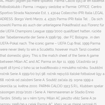
AC Milan i jagten på mere spilletid. Parma Calcio 1913 är en italiensk
fotbollsklubb i Parma. i mający siedzibę w Parmie. OFFICE: Centro
Sportivo Strada Nazionale Est, 1, 43044 Collecchio (PR) Italia LEGAL
ADRESS: Borgo Venti Marzo, 4, 43121 Parma (PR) Italia Tel: … Da sich
sowohl Parma als auch der unterlegene Pokalfinalist aus Florenz für
die UEFA Champions League 1999/2000 qualifiziert hatten, rückte
der Tabellenneunte der Serie A 1998/99 , der FC Bologna , in den
UEFA-Pokal nach. The iconic game – UEFA Cup final, 1999 Parma
were never likely to win a Scudetto, however much Tanzi coveted
that domestic glory. This is the match sheet of the Serie A game
between Milan AC and AC Parma on Apr 11, 1999. Účastnilo se jí
opět 18 týmů z toho 14 se kvalifikovalo z minulého ročníku. Soutěžní
ročník Serie A 1999/00 byl 98. ročník nejvyšší italské fotbalové ligy a
68. ročník od založení Serie A. Soutěž začala 29. srpna 1999 a
skončila 14. května 2000. PARMA CALCIO 1913 S.R.L. Klubben spelar
säsongen 2019/2020 i Serie A. Hemmaarenan är Stadio Ennio
Tardini. Střetly se v něm týmy Milán AC jakožto vítěz Serie A ze
sezony 1998/99 a celek Parma AC, který se ve stejné sezoně (tj.