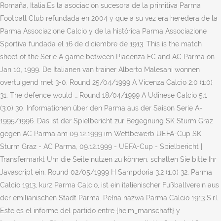
Romaña, Italia.Es la asociación sucesora de la primitiva Parma
Football Club refundada en 2004 y que a su vez era heredera de la
Parma Associazione Calcio y de la histórica Parma Associazione
Sportiva fundada el 16 de diciembre de 1913. This is the match
sheet of the Serie A game between Piacenza FC and AC Parma on
Jan 10, 1999. De Italianen van trainer Alberto Malesani wonnen
overtuigend met 3-0. Round 25/04/1999 A Vicenza Calcio 2:0 (1:0)
31. The defence would … Round 18/04/1999 A Udinese Calcio 5:1
(3:0) 30. Informationen über den Parma aus der Saison Serie A-
1995/1996. Das ist der Spielbericht zur Begegnung SK Sturm Graz
gegen AC Parma am 09.12.1999 im Wettbewerb UEFA-Cup SK
Sturm Graz - AC Parma, 09.12.1999 - UEFA-Cup - Spielbericht |
Transfermarkt Um die Seite nutzen zu können, schalten Sie bitte Ihr
Javascript ein. Round 02/05/1999 H Sampdoria 3:2 (1:0) 32. Parma
Calcio 1913, kurz Parma Calcio, ist ein italienischer Fußballverein aus
der emilianischen Stadt Parma. Pełna nazwa Parma Calcio 1913 S.r.l.
Este es el informe del partido entre {heim_manschaft} y