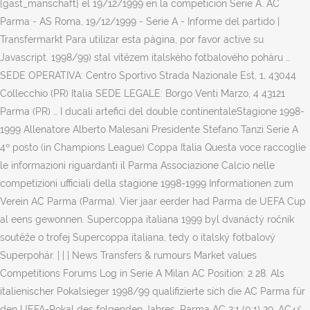
{gast_manschaft} el 19/12/1999 en la competición Serie A. AC
Parma - AS Roma, 19/12/1999 - Serie A - Informe del partido |
Transfermarkt Para utilizar esta página, por favor active su
Javascript. 1998/99) stal vítězem italského fotbalového poháru …
SEDE OPERATIVA: Centro Sportivo Strada Nazionale Est, 1, 43044
Collecchio (PR) Italia SEDE LEGALE: Borgo Venti Marzo, 4 43121
Parma (PR) … I ducali artefici del double continentaleStagione 1998-
1999 Allenatore Alberto Malesani Presidente Stefano Tanzi Serie A
4º posto (in Champions League) Coppa Italia Questa voce raccoglie
le informazioni riguardanti il Parma Associazione Calcio nelle
competizioni ufficiali della stagione 1998-1999 Informationen zum
Verein AC Parma (Parma). Vier jaar eerder had Parma de UEFA Cup
al eens gewonnen. Supercoppa italiana 1999 byl dvanáctý ročník
soutěže o trofej Supercoppa italiana, tedy o italský fotbalový
Superpohár. | | | News Transfers & rumours Market values
Competitions Forums Log in Serie A Milan AC Position: 2 28. Als
italienischer Pokalsieger 1998/99 qualifizierte sich die AC Parma für
den UEFA-Pokal des folgenden Jahres. Parma AC 2:1 (0:1) 29. ACパ