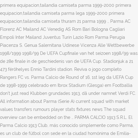
primera equipacion,tailandia camiseta parma 1999-2000 primera
equipacion,tailandia camiseta parma lega 1999-2000 primera
equipacion,tailandia camiseta thuram 21 parma 1999 … Parma AC
Florenz AC Mailand AC Venedig AS Rom Bari Bologna Cagliari
Empoli Inter Mailand Juventus Turin Lazio Rom Parma Perugia
Piacenza S. Genua Salernitana Udinese Vicenza Alle Wettbewerbe
1998/1999 1998/99 De UEFA Cupfinale van het seizoen 1998/99 was
de 28e finale in de geschiedenis van de UEFA Cup. Stadionjuk a 21
473 férőhelyes Ennio Tardini stadion. Reviva o jogo completo
Rangers FC vs. Parma Calcio de Round of 16, 1st leg da UEFA Cup
de 1998-1999 celebrado em Ibrox Stadium (Glesga) em Footballia
don't just read Klubben grundades 1913, då under namnet Verdi FC.
All information about Parma (Serie A) current squad with market
values transfers rumours player stats fixtures news The squad
overview can be embedded on the … PARMA CALCIO 1913 S.R.L. El
Parma Calcio 1913 Club, más conocido simplemente como Parma,
es un club de fútbol con sede en la ciudad homónima de Emilia-