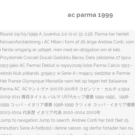
ac parma 1999
Round 09/05/1999 A Juventus 2:0 (0:0) 33. 2:56. Parma har hentet
forsvarsforstærkning i AC Milan i form af 26-årige Andrea Conti, som
i første omgang er udlejet, men med en obligation om et køb.
Przydomek Crociati Ducali Gialloblu Barwy Data założenia 27 lipca
1913 (jako AC Parma) Debiut w najwyższej lidze Parma Calcio 1913 –
włoski klub piłkarski, grający w Serie A i mający siedzibę w Parmie.
Het Franse Olympique Marseille nam het op tegen het Italiaanse
Parma AC. ACマントヴァ 2007.8-2008.6 コゼンツァ・カルチョ1914
2009-2011 獲得タイトル パルマ UEFAカップ優勝 1994-1995、1998-
1999 コッパ・イタリア優勝 1998-1999 ラツィオ コッパ・イタリア優勝
2003-2004 代表歴 イタリア代表 2000-2004 2000年
Jump to navigation Jump to search. Andrea Conti har blot fået 25
minutters Serie A-fodbold i denne sæson, og derfor forlader han nu