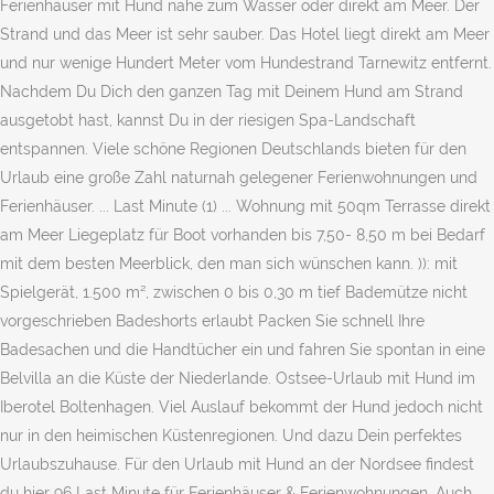
Ferienhäuser mit Hund nahe zum Wasser oder direkt am Meer. Der
Strand und das Meer ist sehr sauber. Das Hotel liegt direkt am Meer
und nur wenige Hundert Meter vom Hundestrand Tarnewitz entfernt.
Nachdem Du Dich den ganzen Tag mit Deinem Hund am Strand
ausgetobt hast, kannst Du in der riesigen Spa-Landschaft
entspannen. Viele schöne Regionen Deutschlands bieten für den
Urlaub eine große Zahl naturnah gelegener Ferienwohnungen und
Ferienhäuser. ... Last Minute (1) ... Wohnung mit 50qm Terrasse direkt
am Meer Liegeplatz für Boot vorhanden bis 7,50- 8,50 m bei Bedarf
mit dem besten Meerblick, den man sich wünschen kann. )): mit
Spielgerät, 1.500 m², zwischen 0 bis 0,30 m tief Bademütze nicht
vorgeschrieben Badeshorts erlaubt Packen Sie schnell Ihre
Badesachen und die Handtücher ein und fahren Sie spontan in eine
Belvilla an die Küste der Niederlande. Ostsee-Urlaub mit Hund im
Iberotel Boltenhagen. Viel Auslauf bekommt der Hund jedoch nicht
nur in den heimischen Küstenregionen. Und dazu Dein perfektes
Urlaubszuhause. Für den Urlaub mit Hund an der Nordsee findest
du hier 96 Last Minute für Ferienhäuser & Ferienwohnungen. Auch