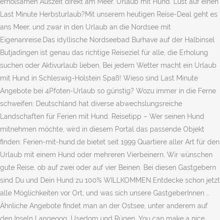
erholsamen Auszeit direkt am Meer. Urlaub mit Hund. Lust auf einen
Last Minute Herbsturlaub?Mit unserem heutigen Reise-Deal geht es
ans Meer, und zwar in den Urlaub an die Nordsee mit
Eigenanreise.Das idyllische Nordseebad Burhave auf der Halbinsel
Butjadingen ist genau das richtige Reiseziel für alle, die Erholung
suchen oder Aktivurlaub lieben. Bei jedem Wetter macht ein Urlaub
mit Hund in Schleswig-Holstein Spaß! Wieso sind Last Minute
Angebote bei 4Pfoten-Urlaub so günstig? Wozu immer in die Ferne
schweifen: Deutschland hat diverse abwechslungsreiche
Landschaften für Ferien mit Hund. Reisetipp – Wer seinen Hund
mitnehmen möchte, wird in diesem Portal das passende Objekt
finden: Ferien-mit-hund.de bietet seit 1999 Quartiere aller Art für den
Urlaub mit einem Hund oder mehreren Vierbeinern. Wir wünschen
gute Reise, ob auf zwei oder auf vier Beinen. Bei diesen Gastgebern
sind Du und Dein Hund zu 100% WILLKOMMEN.Entdecke schon jetzt
alle Möglichkeiten vor Ort, und was sich unsere GastgeberInnen …
Ähnliche Angebote findet man an der Ostsee, unter anderem auf
den Inseln Langeoog, Usedom und Rügen. You can make a nice