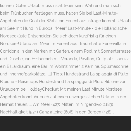
können. Guter Urlaub muss nicht teuer sein. Während man sich
beim Frühbuchen festlegen muss, haben Sie bei Last-Minute-
Angeboten die Qual der Wahl. ein Ferienhaus infrage kommt. Urlaub
am See mit Hund in Europa. “Meer” Last-Minute - die Holländische
Nordseeküste Entscheiden Sie sich doch kurzfristig für einen
Nordsee-Urlaub am Meer im Ferienhaus. Traumhafte Ferienvilla in
Corridonia in den Marken mit Garten, einem Pool mit Sonnenterrasse
und Dusche, ein Essbereich mit Veranda, Pavillon, Grillplatz, Jacuzzi,
ein Billiardraum, eine Bar im Wohnzimmer, 2 Kamine, Spülmaschine
und Innenhofparkplätze. llll Tipp: Hundestrand La spiaggia di Pluto
Bibione - Reisetipps Hundestrand La spiaggia di Pluto Bibione von
Urlaubern bei HolidayCheck.at Mit meinen Last Minute Nordsee
Angeboten könnt ihr euch auf einen unvergesslichen Urlaub in der
Heimat freuen. ... Am Meer (427) Mitten im Nirgendwo (1189)
Nachhaltigkeit (524) Ganz alleine (606) In den Bergen (428) …