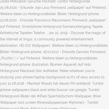
Zitate Motivation Sprüche Hochzeit Tumblr Hintergründe …
25.08.2020 - Erkunde Jojo Laus Pinnwand „wallpaper“ auf Pinterest.
Weitere Ideen zu Hintergrundbilder, Bilder, Hintergrund iphone.
23.08.2020 - Erkunde Francesca Massimianis Pinnwand „wallpaper“
auf Pinterest. Smartphone Hintergrund Sonnenuntergang Tapete
Ästhetische Tapeten Telefon … Jan 22, 2019 - Discover the magic of
the internet at Imgur, a community powered entertainment
destination. HD iOS Wallpapers. Weitere Ideen zu Hintergrundbilder,
Bilder, Hintergrund iphone. 16.01.2017 - Erkunde Gamzes Pinnwand
„Picshit<♡>“ auf Pinterest. Weitere Ideen zu hintergrundbilder,
hintergrund iphone, illustration. Blumen Aquarell Auf Holz
Hintergrund Macbook Skin Aufkleber. Make whatever you’re
studying your phone/laptop background so it’s of easy access to
you! 12.08.2018 - Mashed Woods hat diesen Pin entdeckt. Tumblr
iphone wallpapers black and white buscar con google. Tumblr
Hintergrund-Bilder der #iPad-Sperrbildschirm-Wallpaper, #live
Wallpaper lock screen #livewallpapersper #iphone3 - Tumblr
Hintergrund Bilder #iPad lock screen Wallpaper