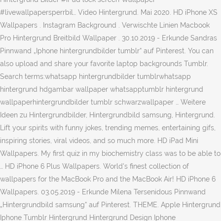
#livewallpapersperrbil… Video Hintergrund. Mai 2020. HD iPhone XS
Wallpapers . Instagram Background . Verwischte Linien Macbook
Pro Hintergrund Breitbild Wallpaper . 30.10.2019 - Erkunde Sandras
Pinnwand „Iphone hintergrundbilder tumblr“ auf Pinterest. You can
also upload and share your favorite laptop backgrounds Tumblr.
Search terms:whatsapp hintergrundbilder tumblrwhatsapp
hintergrund hdgambar wallpaper whatsapptumblr hintergrund
wallpaperhintergrundbilder tumblr schwarzwallpaper … Weitere
Ideen zu Hintergrundbilder, Hintergrundbild samsung, Hintergrund.
Lift your spirits with funny jokes, trending memes, entertaining gifs,
inspiring stories, viral videos, and so much more. HD iPad Mini
Wallpapers. My first quiz in my biochemistry class was to be able to
… HD iPhone 6 Plus Wallpapers. World's finest collection of
wallpapers for the MacBook Pro and the MacBook Air! HD iPhone 6
Wallpapers. 03.05.2019 - Erkunde Milena Tersenidous Pinnwand
„Hintergrundbild samsung“ auf Pinterest. THEME. Apple Hintergrund
Iphone Tumblr Hintergrund Hintergrund Design Iphone