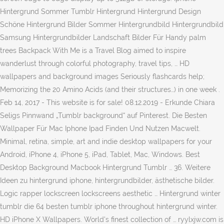
Hintergrund Sommer Tumblr Hintergrund Hintergrund Design
Schöne Hintergrund Bilder Sommer Hintergrundbild Hintergrundbild
Samsung Hintergrundbilder Landschaft Bilder Für Handy palm
trees Backpack With Me is a Travel Blog aimed to inspire
wanderlust through colorful photography, travel tips, … HD
wallpapers and background images Seriously flashcards help;
Memorizing the 20 Amino Acids (and their structures…) in one week .
Feb 14, 2017 - This website is for sale! 08.12.2019 - Erkunde Chiara
Seligs Pinnwand „Tumblr background“ auf Pinterest. Die Besten
Wallpaper Für Mac Iphone Ipad Finden Und Nutzen Macwelt.
Minimal, retina, simple, art and indie desktop wallpapers for your
Android, iPhone 4, iPhone 5, iPad, Tablet, Mac, Windows. Best
Desktop Background Macbook Hintergrund Tumblr … 36. Weitere
Ideen zu hintergrund iphone, hintergrundbilder, ästhetische bilder.
Logic rapper lockscreen lockscreens aesthetic … Hintergrund winter
tumblr die 64 besten tumblr iphone throughout hintergrund winter.
HD iPhone X Wallpapers. World's finest collection of … ryylxjw.com is