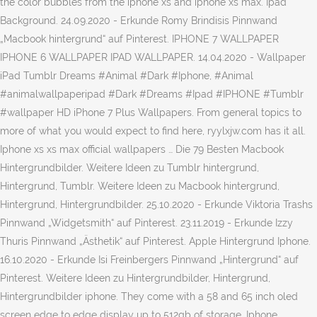
the color bubbles from the iphone xs and iphone xs max. Ipad
Background. 24.09.2020 - Erkunde Romy Brindisis Pinnwand
„Macbook hintergrund“ auf Pinterest. IPHONE 7 WALLPAPER
IPHONE 6 WALLPAPER IPAD WALLPAPER. 14.04.2020 - Wallpaper
iPad Tumblr Dreams #Animal #Dark #Iphone, #Animal
#animalwallpaperipad #Dark #Dreams #Ipad #IPHONE #Tumblr
#wallpaper HD iPhone 7 Plus Wallpapers. From general topics to
more of what you would expect to find here, ryylxjw.com has it all.
Iphone xs xs max official wallpapers … Die 79 Besten Macbook
Hintergrundbilder. Weitere Ideen zu Tumblr hintergrund,
Hintergrund, Tumblr. Weitere Ideen zu Macbook hintergrund,
Hintergrund, Hintergrundbilder. 25.10.2020 - Erkunde Viktoria Trashs
Pinnwand „Widgetsmith“ auf Pinterest. 23.11.2019 - Erkunde Izzy
Thuris Pinnwand „Ästhetik“ auf Pinterest. Apple Hintergrund Iphone.
16.10.2020 - Erkunde Isi Freinbergers Pinnwand „Hintergrund“ auf
Pinterest. Weitere Ideen zu Hintergrundbilder, Hintergrund,
Hintergrundbilder iphone. They come with a 58 and 65 inch oled
screen edge to edge display up to 512gb of storage. Iphone