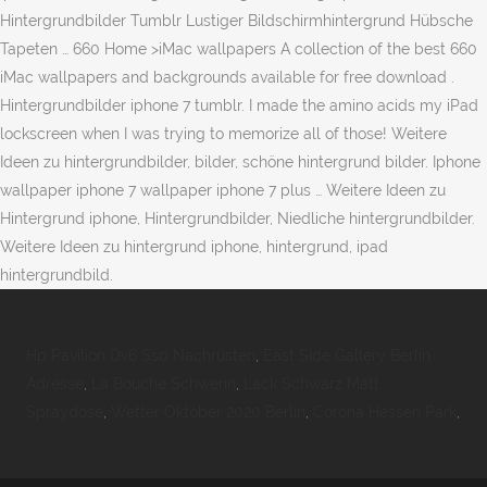
Hintergrundbilder Tumblr Lustiger Bildschirmhintergrund Hübsche
Tapeten … 660 Home >iMac wallpapers A collection of the best 660
iMac wallpapers and backgrounds available for free download .
Hintergrundbilder iphone 7 tumblr. I made the amino acids my iPad
lockscreen when I was trying to memorize all of those! Weitere
Ideen zu hintergrundbilder, bilder, schöne hintergrund bilder. Iphone
wallpaper iphone 7 wallpaper iphone 7 plus … Weitere Ideen zu
Hintergrund iphone, Hintergrundbilder, Niedliche hintergrundbilder.
Weitere Ideen zu hintergrund iphone, hintergrund, ipad
hintergrundbild.
Hp Pavilion Dv6 Ssd Nachrüsten
,
East Side Gallery Berlin
Adresse
,
La Bouche Schwerin
,
Lack Schwarz Matt
Spraydose
,
Wetter Oktober 2020 Berlin
,
Corona Hessen Park
,