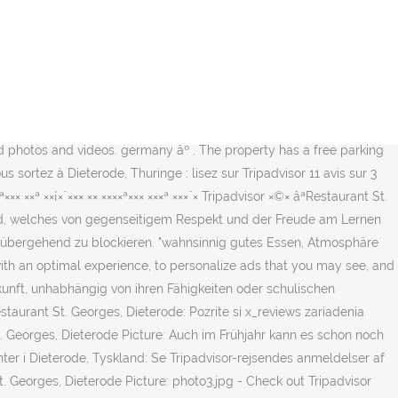
t Georges liegt 13 km von Bourges entfernt und liegt inmitten von
 Freuen Sie sich auf eine Terrasse, ein kontinentales Frühstück und
parkplätze. 1 af 3 restauranter i Dieterode. Das St Georges House
ode restaurants and search by cuisine, price, location, and more.
rant St. Georges, Dieterode: See 10 unbiased reviews of Restaurant
 ×¦×¤× ×-34 ×ª××× ××ª ××¡×¨××× ×× ××××ª××× ×××ª ×××¨×
id photos and videos. germany âº . The property has a free parking
s sortez à Dieterode, Thuringe : lisez sur Tripadvisor 11 avis sur 3
×¡×¨××× ×× ××××ª××× ×××ª ×××¨× Tripadvisor ×©× âªRestaurant St.
eld, welches von gegenseitigem Respekt und der Freude am Lernen
vorübergehend zu blockieren. "wahnsinnig gutes Essen, Atmosphäre
with an optimal experience, to personalize ads that you may see, and
kunft, unhabhängig von ihren Fähigkeiten oder schulischen
taurant St. Georges, Dieterode: Pozrite si x_reviews zariadenia
t. Georges, Dieterode Picture: Auch im Frühjahr kann es schon noch
ter i Dieterode, Tyskland: Se Tripadvisor-rejsendes anmeldelser af
. Georges, Dieterode Picture: photo3.jpg - Check out Tripadvisor