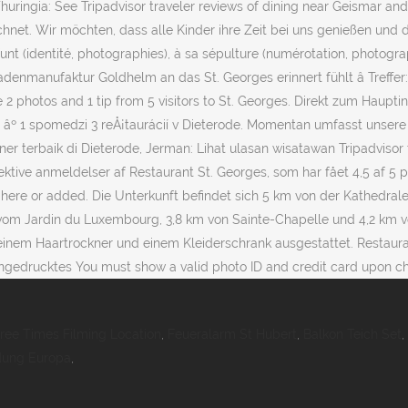
ingia: See Tripadvisor traveler reviews of dining near Geismar and se
net. Wir möchten, dass alle Kinder ihre Zeit bei uns genießen und da
nt (identité, photographies), à sa sépulture (numérotation, photograp
denmanufaktur Goldhelm an das St. Georges erinnert fühlt â Treffer
photos and 1 tip from 5 visitors to St. Georges. Direkt zum Hauptinhal
en âº 1 spomedzi 3 reÅ¡taurácií v Dieterode. Momentan umfasst unse
ner terbaik di Dieterode, Jerman: Lihat ulasan wisatawan Tripadvisor
ektive anmeldelser af Restaurant St. Georges, som har fået 4,5 af 5 
 here or added. Die Unterkunft befindet sich 5 km von der Kathedra
 vom Jardin du Luxembourg, 3,8 km von Sainte-Chapelle und 4,2 km 
inem Haartrockner und einem Kleiderschrank ausgestattet. Restaurant
ngedrucktes You must show a valid photo ID and credit card upon ch
hree Times Filming Location
,
Feueralarm St Hubert
,
Balkon Teich Set
,
dung Europa
,