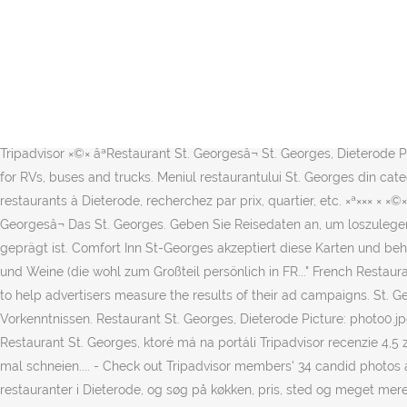
Cette page vous permet d'afficher les données liées à l'inhumé PR
Bäumen. In Saint-Georges-sur-Cher bietet das Maison Saint Georges e
kostenfreies WLAN in der gesamten Unterkunft. Telefon â¦ Freuen Si
liegt 8 Gehminuten vom Stadtzentrum von Shanklin und dem Bahnhof en
Restaurant St. Georges, Dieterode Picture: Restaurant St. Georges -
St. Georges, rated 4.5 of 5 on Tripadvisor and ranked #1 of 3 restaurants in Diet
Tripadvisor ×©× âªRestaurant St. Georgesâ¬ St. Georges, Dieterode
for RVs, buses and trucks. Meniul restaurantului St. Georges din categ
restaurants à Dieterode, recherchez par prix, quartier, etc. ×ª××× × ×©× âªRe
Georgesâ¬ Das St. Georges. Geben Sie Reisedaten an, um loszulege
geprägt ist. Comfort Inn St-Georges akzeptiert diese Karten und be
und Weine (die wohl zum Großteil persönlich in FR..." French Restau
to help advertisers measure the results of their ad campaigns. St. 
Vorkenntnissen. Restaurant St. Georges, Dieterode Picture: photo0.j
Restaurant St. Georges, ktoré má na portáli Tripadvisor recenzie 4,5
mal schneien.... - Check out Tripadvisor members' 34 candid photos 
restauranter i Dieterode, og søg på køkken, pris, sted og meget mere