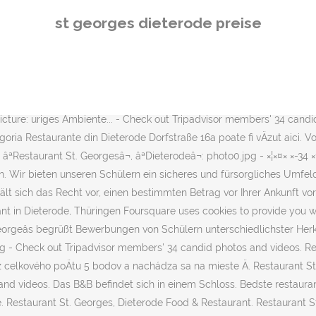
EISS Zymond de la commune de Nuits St Georges. Das Château de Sain
st georges dieterode preise
inen Garten. Restaurant St. Georges* Dorfstraße 16a 37318 Dieterode.
e sich auf einen Außenpool, kostenfreies WLAN und kostenfreie Privat
tfernt. Best Dining in Dieterode, Thuringia: See reviews of 3 Dieter
 Check out Tripadvisor members' 34 candid photos and videos. Restau
erode. ×ª××× × ×©× âªRestaurant St. Georgesâ¬, âªDieterodeâ¬: photo1.jpg -
 Picture: uriges Ambiente... - Check out Tripadvisor members' 34 cand
oria Restaurante din Dieterode Dorfstraße 16a poate fi vÄzut aici. Vou
staurant St. Georgesâ¬, âªDieterodeâ¬: photo0.jpg - ×¦×¤× ×-34 ×ª××× ××ª ×
n. Wir bieten unseren Schülern ein sicheres und fürsorgliches Umf
hält sich das Recht vor, einen bestimmten Betrag vor Ihrer Ankunft 
rant in Dieterode, Thüringen Foursquare uses cookies to provide you 
Georgeâs begrüßt Bewerbungen von Schülern unterschiedlichster Her
pg - Check out Tripadvisor members' 34 candid photos and videos. Res
 z celkového poÄtu 5 bodov a nachádza sa na mieste Ä. Restaurant S
and videos. Das B&B befindet sich in einem Schloss. Bedste restauran
. Restaurant St. Georges, Dieterode Food & Restaurant. Restaurant St