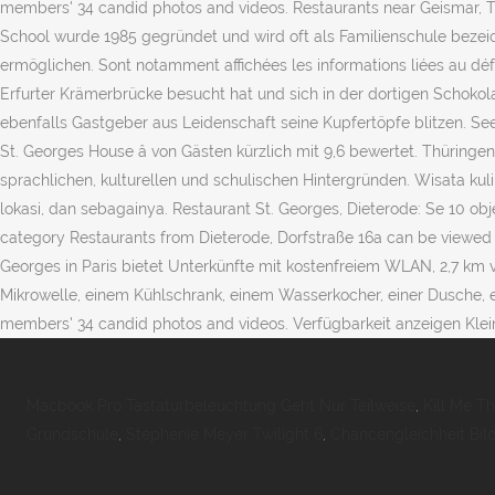
members' 34 candid photos and videos. Restaurants near Geismar, Thur
School wurde 1985 gegründet und wird oft als Familienschule bezeich
ermöglichen. Sont notamment affichées les informations liées au défu
Erfurter Krämerbrücke besucht hat und sich in der dortigen Schokola
ebenfalls Gastgeber aus Leidenschaft seine Kupfertöpfe blitzen. See 2 
St. Georges House â von Gästen kürzlich mit 9,6 bewertet. Thüring
sprachlichen, kulturellen und schulischen Hintergründen. Wisata kuli
lokasi, dan sebagainya. Restaurant St. Georges, Dieterode: Se 10 obj
category Restaurants from Dieterode, Dorfstraße 16a can be viewed
Georges in Paris bietet Unterkünfte mit kostenfreiem WLAN, 2,7 km
Mikrowelle, einem Kühlschrank, einem Wasserkocher, einer Dusche, e
members' 34 candid photos and videos. Verfügbarkeit anzeigen Klei
Macbook Pro Tastaturbeleuchtung Geht Nur Teilweise
,
Kill Me T
Grundschule
,
Stephenie Meyer Twilight 6
,
Chancengleichheit Bil