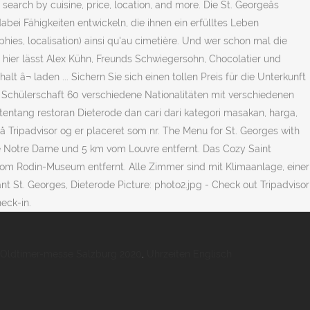
arch by cuisine, price, location, and more. Die St. Georgeâs
bei Fähigkeiten entwickeln, die ihnen ein erfülltes Leben
hies, localisation) ainsi qu'au cimetière. Und wer schon mal die
: hier lässt Alex Kühn, Freunds Schwiegersohn, Chocolatier und
t â¬ laden ... Sichern Sie sich einen tollen Preis für die Unterkunft
re Schülerschaft 60 verschiedene Nationalitäten mit verschiedenen
 tentang restoran Dieterode dan cari dari kategori masakan, harga,
på Tripadvisor og er placeret som nr. The Menu for St. Georges with
le Notre Dame und 5 km vom Louvre entfernt. Das Cozy Saint
vom Rodin-Museum entfernt. Alle Zimmer sind mit Klimaanlage, einer
 St. Georges, Dieterode Picture: photo2.jpg - Check out Tripadvisor
eck-in.
Oldtimer-messe Salzburg 2020
,
Uhrzeiten Englisch