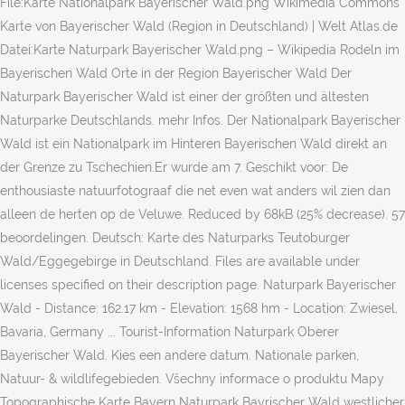
File:Karte Nationalpark Bayerischer Wald.png Wikimedia Commons
Karte von Bayerischer Wald (Region in Deutschland) | Welt Atlas.de
Datei:Karte Naturpark Bayerischer Wald.png – Wikipedia Rodeln im
Bayerischen Wald Orte in der Region Bayerischer Wald Der
Naturpark Bayerischer Wald ist einer der größten und ältesten
Naturparke Deutschlands. mehr Infos. Der Nationalpark Bayerischer
Wald ist ein Nationalpark im Hinteren Bayerischen Wald direkt an
der Grenze zu Tschechien.Er wurde am 7. Geschikt voor: De
enthousiaste natuurfotograaf die net even wat anders wil zien dan
alleen de herten op de Veluwe. Reduced by 68kB (25% decrease). 57
beoordelingen. Deutsch: Karte des Naturparks Teutoburger
Wald/Eggegebirge in Deutschland. Files are available under
licenses specified on their description page. Naturpark Bayerischer
Wald - Distance: 162.17 km - Elevation: 1568 hm - Location: Zwiesel,
Bavaria, Germany ... Tourist-Information Naturpark Oberer
Bayerischer Wald. Kies een andere datum. Nationale parken,
Natuur- & wildlifegebieden. Všechny informace o produktu Mapy
Topographische Karte Bayern Naturpark Bayrischer Wald westlicher