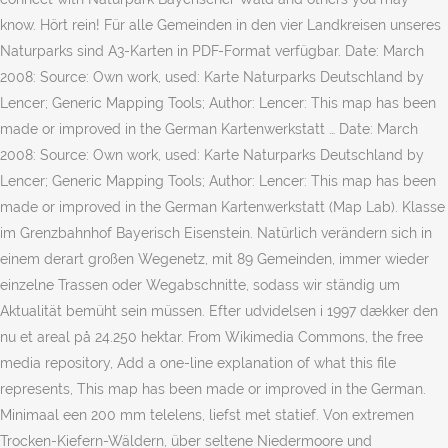
know. Hört rein! Für alle Gemeinden in den vier Landkreisen unseres
Naturparks sind A3-Karten in PDF-Format verfügbar. Date: March
2008: Source: Own work, used: Karte Naturparks Deutschland by
Lencer; Generic Mapping Tools; Author: Lencer: This map has been
made or improved in the German Kartenwerkstatt … Date: March
2008: Source: Own work, used: Karte Naturparks Deutschland by
Lencer; Generic Mapping Tools; Author: Lencer: This map has been
made or improved in the German Kartenwerkstatt (Map Lab). Klasse
im Grenzbahnhof Bayerisch Eisenstein. Natürlich verändern sich in
einem derart großen Wegenetz, mit 89 Gemeinden, immer wieder
einzelne Trassen oder Wegabschnitte, sodass wir ständig um
Aktualität bemüht sein müssen. Efter udvidelsen i 1997 dækker den
nu et areal på 24.250 hektar. From Wikimedia Commons, the free
media repository, Add a one-line explanation of what this file
represents, This map has been made or improved in the German.
Minimaal een 200 mm telelens, liefst met statief. Von extremen
Trocken-Kiefern-Wäldern, über seltene Niedermoore und