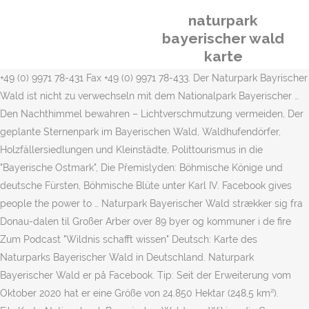
naturpark
bayerischer wald
karte
+49 (0) 9971 78-431 Fax +49 (0) 9971 78-433. Der Naturpark Bayrischer
Wald ist nicht zu verwechseln mit dem Nationalpark Bayerischer …
Den Nachthimmel bewahren – Lichtverschmutzung vermeiden, Der
geplante Sternenpark im Bayerischen Wald, Waldhufendörfer,
Holzfällersiedlungen und Kleinstädte, Polittourismus in die
"Bayerische Ostmark", Die Přemislyden: Böhmische Könige und
deutsche Fürsten, Böhmische Blüte unter Karl IV. Facebook gives
people the power to … Naturpark Bayerischer Wald strækker sig fra
Donau-dalen til Großer Arber over 89 byer og kommuner i de fire
Zum Podcast "Wildnis schafft wissen" Deutsch: Karte des
Naturparks Bayerischer Wald in Deutschland. Naturpark
Bayerischer Wald er på Facebook. Tip: Seit der Erweiterung vom
Oktober 2020 hat er eine Größe von 24.850 Hektar (248,5 km²).