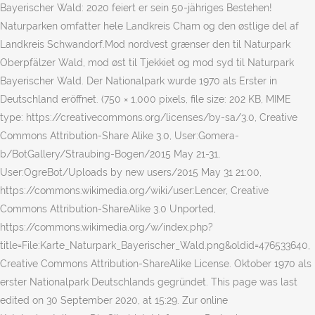
Bayerischer Wald: 2020 feiert er sein 50-jähriges Bestehen!
Naturparken omfatter hele Landkreis Cham og den østlige del af
Landkreis Schwandorf.Mod nordvest grænser den til Naturpark
Oberpfälzer Wald, mod øst til Tjekkiet og mod syd til Naturpark
Bayerischer Wald. Der Nationalpark wurde 1970 als Erster in
Deutschland eröffnet. (750 × 1,000 pixels, file size: 202 KB, MIME
type: https://creativecommons.org/licenses/by-sa/3.0, Creative
Commons Attribution-Share Alike 3.0, User:Gomera-
b/BotGallery/Straubing-Bogen/2015 May 21-31,
User:OgreBot/Uploads by new users/2015 May 31 21:00,
https://commons.wikimedia.org/wiki/user:Lencer, Creative
Commons Attribution-ShareAlike 3.0 Unported,
https://commons.wikimedia.org/w/index.php?
title=File:Karte_Naturpark_Bayerischer_Wald.png&oldid=476533640,
Creative Commons Attribution-ShareAlike License. Oktober 1970 als
erster Nationalpark Deutschlands gegründet. This page was last
edited on 30 September 2020, at 15:29. Zur online