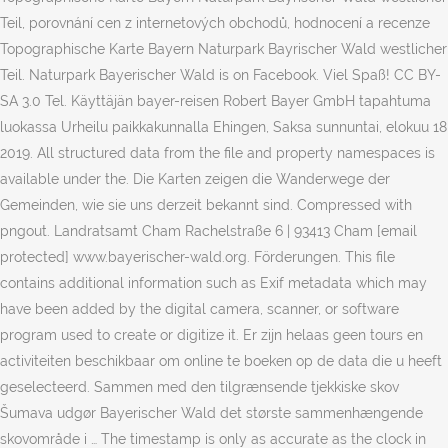
Teil, porovnání cen z internetových obchodů, hodnocení a recenze
Topographische Karte Bayern Naturpark Bayrischer Wald westlicher
Teil. Naturpark Bayerischer Wald is on Facebook. Viel Spaß! CC BY-
SA 3.0 Tel. Käyttäjän bayer-reisen Robert Bayer GmbH tapahtuma
luokassa Urheilu paikkakunnalla Ehingen, Saksa sunnuntai, elokuu 18
2019. All structured data from the file and property namespaces is
available under the. Die Karten zeigen die Wanderwege der
Gemeinden, wie sie uns derzeit bekannt sind. Compressed with
pngout. Landratsamt Cham Rachelstraße 6 | 93413 Cham [email
protected] www.bayerischer-wald.org. Förderungen. This file
contains additional information such as Exif metadata which may
have been added by the digital camera, scanner, or software
program used to create or digitize it. Er zijn helaas geen tours en
activiteiten beschikbaar om online te boeken op de data die u heeft
geselecteerd. Sammen med den tilgrænsende tjekkiske skov
Šumava udgør Bayerischer Wald det største sammenhængende
skovområde i … The timestamp is only as accurate as the clock in