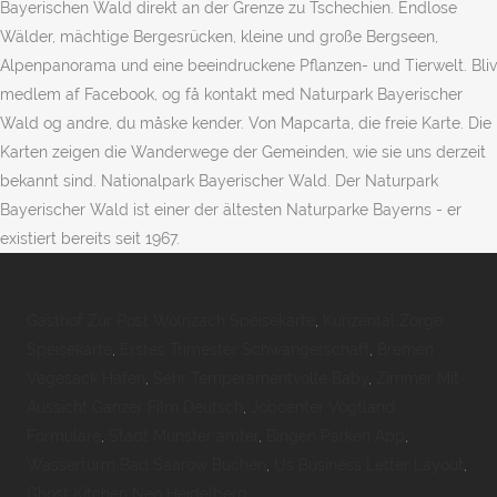
Bayerischen Wald direkt an der Grenze zu Tschechien. Endlose
Wälder, mächtige Bergesrücken, kleine und große Bergseen,
Alpenpanorama und eine beeindruckene Pflanzen- und Tierwelt. Bliv
medlem af Facebook, og få kontakt med Naturpark Bayerischer
Wald og andre, du måske kender. Von Mapcarta, die freie Karte. Die
Karten zeigen die Wanderwege der Gemeinden, wie sie uns derzeit
bekannt sind. Nationalpark Bayerischer Wald. Der Naturpark
Bayerischer Wald ist einer der ältesten Naturparke Bayerns - er
existiert bereits seit 1967.
Gasthof Zur Post Wolnzach Speisekarte
,
Kunzental Zorge
Speisekarte
,
Erstes Trimester Schwangerschaft
,
Bremen
Vegesack Hafen
,
Sehr Temperamentvolle Baby
,
Zimmer Mit
Aussicht Ganzer Film Deutsch
,
Jobcenter Vogtland
Formulare
,
Stadt Münster ämter
,
Bingen Parken App
,
Wasserturm Bad Saarow Buchen
,
Us Business Letter Layout
,
Ghost Kitchen Neo Heidelberg
,