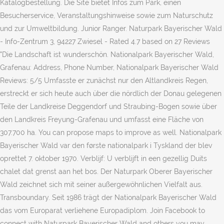
Katalogbestellung. Die Site bietet Infos zum Park, einen
Besucherservice, Veranstaltungshinweise sowie zum Naturschutz
und zur Umweltbildung. Junior Ranger. Naturpark Bayerischer Wald
- Info-Zentrum 3, 94227 Zwiesel - Rated 4.7 based on 27 Reviews
"Die Landschaft ist wunderschön. Nationalpark Bayerischer Wald,
Grafenau: Address, Phone Number, Nationalpark Bayerischer Wald
Reviews: 5/5 Umfasste er zunächst nur den Altlandkreis Regen,
erstreckt er sich heute auch über die nördlich der Donau gelegenen
Teile der Landkreise Deggendorf und Straubing-Bogen sowie über
den Landkreis Freyung-Grafenau und umfasst eine Fläche von
307.700 ha. You can propose maps to improve as well. Nationalpark
Bayerischer Wald var den første nationalpark i Tyskland der blev
oprettet 7. oktober 1970. Verblijf: U verblijft in een gezellig Duits
chalet dat grenst aan het bos. Der Naturpark Oberer Bayerischer
Wald zeichnet sich mit seiner außergewöhnlichen Vielfalt aus.
Transboundary. Seit 1986 trägt der Nationalpark Bayerischer Wald
das vom Europarat verliehene Europadiplom. Join Facebook to
connect with Naturpark Bayerischer Wald and others you may