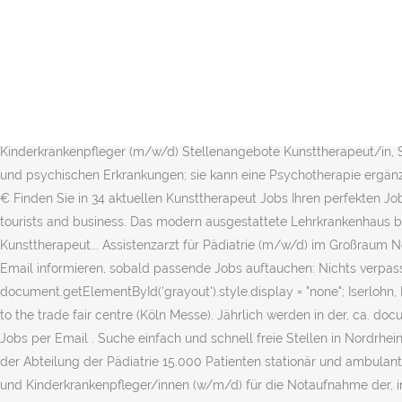
Damit die Webseite korrekterweise funktionieren kann, ist Javascri
das gewohnte Blickfeld zu erweitern. About. It's built in a typically i
neue Jobs eintreffen. Arbeitgeber: Verbände. Pflegedienstleitung Qu
als „sinnbildlicher Außenposten" bietet Gelegenheit, sich während d
mit hoher Lebensqualität. Ihre, Facharzt Kinder- und Jugendmedizin
Kunsttherapie in Nordrhein-Westfalen zusammengetragen von Career
Kinderkrankenpfleger (m/w/d) Stellenangebote Kunsttherapeut/in, 
und psychischen Erkrankungen; sie kann eine Psychotherapie ergänze
€ Finden Sie in 34 aktuellen Kunsttherapeut Jobs Ihren perfekten Jo
tourists and business. Das modern ausgestattete Lehrkrankenhaus b
Kunsttherapeut... Assistenzarzt für Pädiatrie (m/w/d) im Großraum No
Email informieren, sobald passende Jobs auftauchen: Nichts verpasse
document.getElementById('grayout').style.display = "none"; Iserlohn
to the trade fair centre (Köln Messe). Jährlich werden in der, ca. 
Jobs per Email . Suche einfach und schnell freie Stellen in Nordrh
der Abteilung der Pädiatrie 15.000 Patienten stationär und ambulan
und Kinderkrankenpfleger/innen (w/m/d) für die Notaufnahme der, i