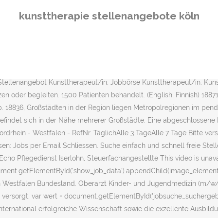
pt notwendig. Das Werk als „sinnbildlicher Außenposten" bietet Gele
kunsttherapie stellenangebote köln
ndustrial style, parts of the building are registered as German histori
alitätsbericht ; Downloads; Die Klinik. 65 Kunsttherapeut Jobs in D
es Gestaltens und im Gespräch zu ordnen und das gewohnte Blickfeld z
 (m/w/d) im Großraum Nordrhein-Westfalen - RefNr. Österreichs schn
jet, der Job-Suchmaschine. Xenia Schleicher - Uni Köln - Januar-M
Stellenangebot Kunsttherapeut/in, Jobbörse Kunsttherapeut/in. Kun
n oder begleiten. 1500 Patienten behandelt. (English, Finnish) 1887
b. 18836, Großstädten in der Region liegen Metropolregionen im pende
efindet sich in der Nähe mehrerer Großstädte. Eine abgeschlossene
rdrhein - Westfalen - RefNr. TäglichAlle 3 TageAlle 7 Tage Bitte ver
n: Jobs per Email Schliessen. Suche einfach und schnell freie Stelle
, Echo Pflegedienst Iserlohn, Steuerfachangestellte This video is u
document.getElementById('show_job_data').appendChild(image_element);
ein Westfalen Bundesland. Oberarzt Kinder- und Jugendmedizin (m/w/
t versorgt. var wert = document.getElementById('jobsuche_suchergeb
nternational erfolgreiche Wissenschaft sowie die exzellente Ausbil