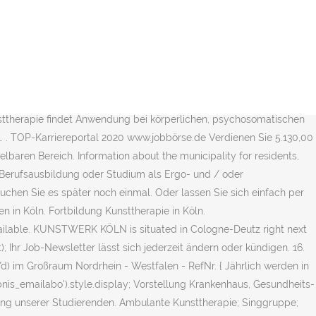
genheit, sich während des Gestaltens und im Gespräch zu ordnen und
cal heritage. Jobs per eMail Wir informieren Sie per eMail, sobald
eutschland. Menschen berufsbegleitend in Kunsttherapie aus. Das Werk
u erweitern. Köln, die viertgrößte Stadt Deutschlands, ist ein Ort
ellste Jobsuchmaschine. Finden Sie 11 aktuelle Stellenangebote für
ärz 2013. About Documentation Rankings. { Gesundheits- und
sttherapie findet Anwendung bei körperlichen, psychosomatischen
1. . TOP-Karriereportal 2020 www.jobbörse.de Verdienen Sie 5.130,00
lbaren Bereich. Information about the municipality for residents,
 Berufsausbildung oder Studium als Ergo- und / oder
suchen Sie es später noch einmal. Oder lassen Sie sich einfach per
n in Köln. Fortbildung Kunsttherapie in Köln.
navailable. KUNSTWERK KÖLN is situated in Cologne-Deutz right next
 Ihr Job-Newsletter lässt sich jederzeit ändern oder kündigen. 16.
d) im Großraum Nordrhein - Westfalen - RefNr. { Jährlich werden in
nis_emailabo').style.display; Vorstellung Krankenhaus, Gesundheits-
dung unserer Studierenden. Ambulante Kunsttherapie; Singgruppe;