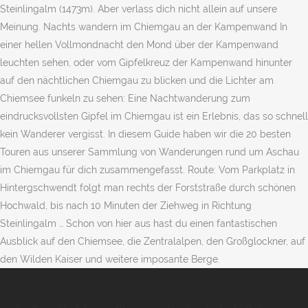
Steinlingalm (1473m). Aber verlass dich nicht allein auf unsere
Meinung. Nachts wandern im Chiemgau an der Kampenwand In
einer hellen Vollmondnacht den Mond über der Kampenwand
leuchten sehen, oder vom Gipfelkreuz der Kampenwand hinunter
auf den nächtlichen Chiemgau zu blicken und die Lichter am
Chiemsee funkeln zu sehen: Eine Nachtwanderung zum
eindrucksvollsten Gipfel im Chiemgau ist ein Erlebnis, das so schnell
kein Wanderer vergisst. In diesem Guide haben wir die 20 besten
Touren aus unserer Sammlung von Wanderungen rund um Aschau
im Chiemgau für dich zusammengefasst. Route: Vom Parkplatz in
Hintergschwendt folgt man rechts der Forststraße durch schönen
Hochwald, bis nach 10 Minuten der Ziehweg in Richtung
Steinlingalm … Schon von hier aus hast du einen fantastischen
Ausblick auf den Chiemsee, die Zentralalpen, den Großglockner, auf
den Wilden Kaiser und weitere imposante Berge.