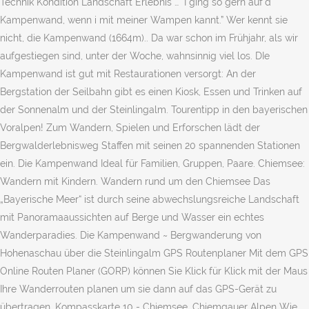
Technik Kondition Landschaft Erlebnis … “I ging so gern auf´d
Kampenwand, wenn i mit meiner Wampen kannt.” Wer kennt sie
nicht, die Kampenwand (1664m).. Da war schon im Frühjahr, als wir
aufgestiegen sind, unter der Woche, wahnsinnig viel los. DIe
Kampenwand ist gut mit Restaurationen versorgt: An der
Bergstation der Seilbahn gibt es einen Kiosk, Essen und Trinken auf
der Sonnenalm und der Steinlingalm. Tourentipp in den bayerischen
Voralpen! Zum Wandern, Spielen und Erforschen lädt der
Bergwalderlebnisweg Staffen mit seinen 20 spannenden Stationen
ein. Die Kampenwand Ideal für Familien, Gruppen, Paare. Chiemsee:
Wandern mit Kindern. Wandern rund um den Chiemsee Das
„Bayerische Meer“ ist durch seine abwechslungsreiche Landschaft
mit Panoramaaussichten auf Berge und Wasser ein echtes
Wanderparadies. Die Kampenwand ~ Bergwanderung von
Hohenaschau über die Steinlingalm GPS Routenplaner Mit dem GPS
Online Routen Planer (GORP) können Sie Klick für Klick mit der Maus
Ihre Wanderrouten planen um sie dann auf das GPS-Gerät zu
übertragen. Kompasskarte 10 - Chiemsee, Chiemgauer Alpen Wie