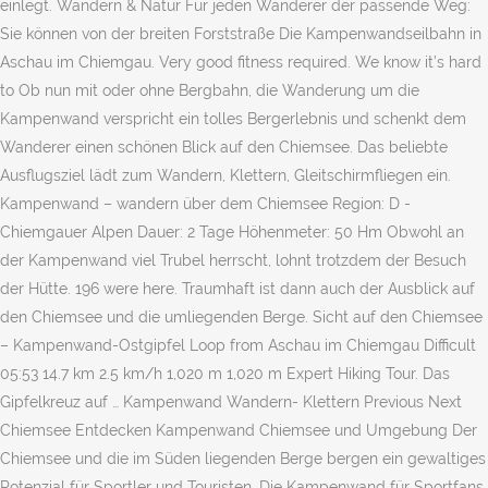
einlegt. Wandern & Natur Für jeden Wanderer der passende Weg:
Sie können von der breiten Forststraße Die Kampenwandseilbahn in
Aschau im Chiemgau. Very good fitness required. We know it’s hard
to Ob nun mit oder ohne Bergbahn, die Wanderung um die
Kampenwand verspricht ein tolles Bergerlebnis und schenkt dem
Wanderer einen schönen Blick auf den Chiemsee. Das beliebte
Ausflugsziel lädt zum Wandern, Klettern, Gleitschirmfliegen ein.
Kampenwand – wandern über dem Chiemsee Region: D -
Chiemgauer Alpen Dauer: 2 Tage Höhenmeter: 50 Hm Obwohl an
der Kampenwand viel Trubel herrscht, lohnt trotzdem der Besuch
der Hütte. 196 were here. Traumhaft ist dann auch der Ausblick auf
den Chiemsee und die umliegenden Berge. Sicht auf den Chiemsee
– Kampenwand-Ostgipfel Loop from Aschau im Chiemgau Difficult
05:53 14.7 km 2.5 km/h 1,020 m 1,020 m Expert Hiking Tour. Das
Gipfelkreuz auf … Kampenwand Wandern- Klettern Previous Next
Chiemsee Entdecken Kampenwand Chiemsee und Umgebung Der
Chiemsee und die im Süden liegenden Berge bergen ein gewaltiges
Potenzial für Sportler und Touristen. Die Kampenwand für Sportfans