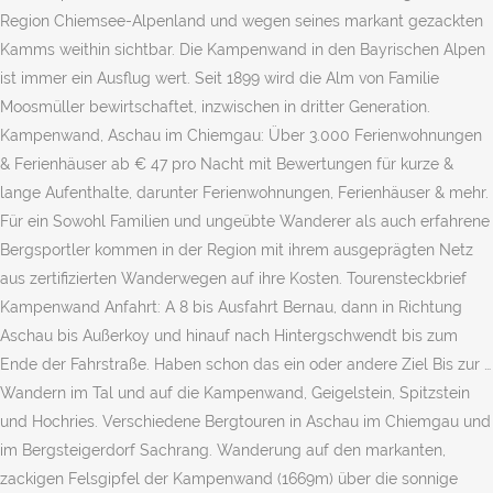
Region Chiemsee-Alpenland und wegen seines markant gezackten
Kamms weithin sichtbar. Die Kampenwand in den Bayrischen Alpen
ist immer ein Ausflug wert. Seit 1899 wird die Alm von Familie
Moosmüller bewirtschaftet, inzwischen in dritter Generation.
Kampenwand, Aschau im Chiemgau: Über 3.000 Ferienwohnungen
& Ferienhäuser ab € 47 pro Nacht mit Bewertungen für kurze &
lange Aufenthalte, darunter Ferienwohnungen, Ferienhäuser & mehr.
Für ein Sowohl Familien und ungeübte Wanderer als auch erfahrene
Bergsportler kommen in der Region mit ihrem ausgeprägten Netz
aus zertifizierten Wanderwegen auf ihre Kosten. Tourensteckbrief
Kampenwand Anfahrt: A 8 bis Ausfahrt Bernau, dann in Richtung
Aschau bis Außerkoy und hinauf nach Hintergschwendt bis zum
Ende der Fahrstraße. Haben schon das ein oder andere Ziel Bis zur …
Wandern im Tal und auf die Kampenwand, Geigelstein, Spitzstein
und Hochries. Verschiedene Bergtouren in Aschau im Chiemgau und
im Bergsteigerdorf Sachrang. Wanderung auf den markanten,
zackigen Felsgipfel der Kampenwand (1669m) über die sonnige