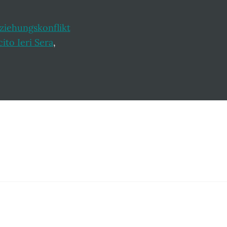
ziehungskonflikt
ito Ieri Sera
,