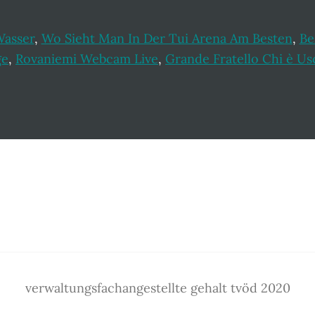
Wasser
,
Wo Sieht Man In Der Tui Arena Am Besten
,
Be
ge
,
Rovaniemi Webcam Live
,
Grande Fratello Chi è Usc
verwaltungsfachangestellte gehalt tvöd 2020