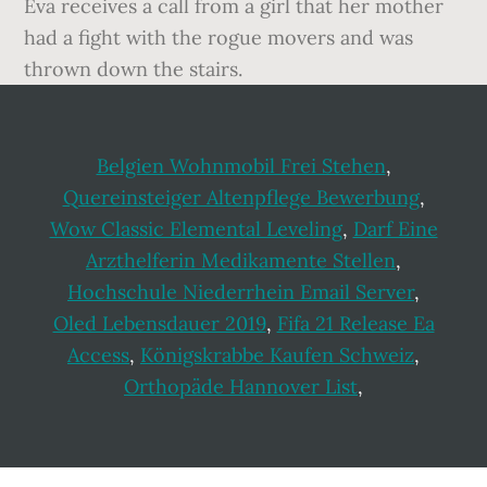
Eva receives a call from a girl that her mother
had a fight with the rogue movers and was
thrown down the stairs.
Belgien Wohnmobil Frei Stehen
,
Quereinsteiger Altenpflege Bewerbung
,
Wow Classic Elemental Leveling
,
Darf Eine
Arzthelferin Medikamente Stellen
,
Hochschule Niederrhein Email Server
,
Oled Lebensdauer 2019
,
Fifa 21 Release Ea
Access
,
Königskrabbe Kaufen Schweiz
,
Orthopäde Hannover List
,
Footer