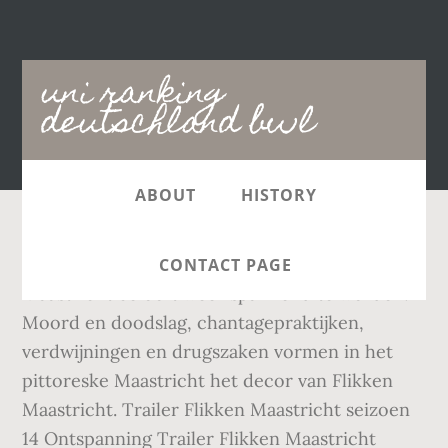
Main
uni ranking
navigation
deutschland bwl
ABOUT
HISTORY
Review TV. Het nieuwe seizoen van Flikken
CONTACT PAGE
Maastricht belooft weer spannend te worden!
Moord en doodslag, chantagepraktijken,
verdwijningen en drugszaken vormen in het
pittoreske Maastricht het decor van Flikken
Maastricht. Trailer Flikken Maastricht seizoen
14 Ontspanning Trailer Flikken Maastricht