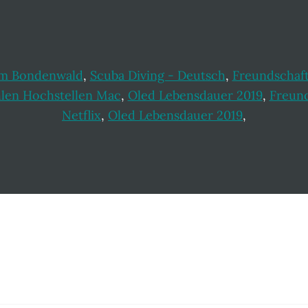
um Bondenwald
,
Scuba Diving - Deutsch
,
Freundschaft 
hlen Hochstellen Mac
,
Oled Lebensdauer 2019
,
Freund
Netflix
,
Oled Lebensdauer 2019
,