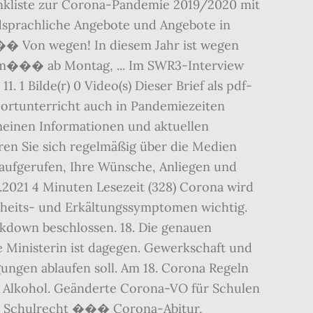
nkliste zur Corona-Pandemie 2019/2020 mit
mdsprachliche Angebote und Angebote in
��� Von wegen! In diesem Jahr ist wegen
im��� ab Montag, ... Im SWR3-Interview
Bilde(r) 0 Video(s) Dieser Brief als pdf-
 Sportunterricht auch in Pandemiezeiten
emeinen Informationen und aktuellen
ren Sie sich regelmäßig über die Medien
aufgerufen, Ihre Wünsche, Anliegen und
.2021 4 Minuten Lesezeit (328) Corona wird
kheits- und Erkältungssymptomen wichtig.
ckdown beschlossen. 18. Die genauen
 Ministerin ist dagegen. Gewerkschaft und
ungen ablaufen soll. Am 18. Corona Regeln
d Alkohol. Geänderte Corona-VO für Schulen
e & Schulrecht ��� Corona-Abitur,