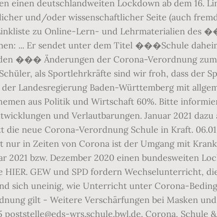
n einen deutschlandweiten Lockdown ab dem 16. Li
tlicher und/oder wissenschaftlicher Seite (auch fre
Linkliste zu Online-Lern- und Lehrmaterialien des 
en: ... Er sendet unter dem Titel ���Schule dahe
en ��� Änderungen der Corona-Verordnung zum 11. 1 
e Schüler, als Sportlehrkräfte sind wir froh, dass der
Site der Landesregierung Baden-Württemberg mit allg
men aus Politik und Wirtschaft 60%. Bitte informie
wicklungen und Verlautbarungen. Januar 2021 dazu 
t die neue Corona-Verordnung Schule in Kraft. 06.01
 nur in Zeiten von Corona ist der Umgang mit Kran
nuar 2021 bzw. Dezember 2020 einen bundesweiten Lo
e HIER. GEW und SPD fordern Wechselunterricht, die
d sich uneinig, wie Unterricht unter Corona-Beding
dnung gilt - Weitere Verschärfungen bei Masken un
45 poststelle@eds-wrs.schule.bwl.de. Corona, Schul