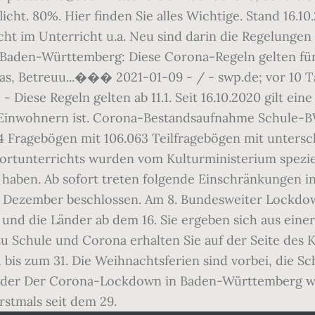
t. 80%. Hier finden Sie alles Wichtige. Stand 16.10.
t im Unterricht u.a. Neu sind darin die Regelungen 
 Baden-Württemberg: Diese Corona-Regeln gelten für
tas, Betreuu...��� 2021-01-09 - / - swp.de; vor 10 
- Diese Regeln gelten ab 11.1. Seit 16.10.2020 gilt
 Einwohnern ist. Corona-Bestandsaufnahme Schule-B
 Fragebögen mit 106.063 Teilfragebögen mit unterschi
rtunterrichts wurden vom Kulturministerium speziell
t haben. Ab sofort treten folgende Einschränkungen i
Dezember beschlossen. Am 8. Bundesweiter Lockdow
 und die Länder ab dem 16. Sie ergeben sich aus ein
 zu Schule und Corona erhalten Sie auf der Seite de
bis zum 31. Die Weihnachtsferien sind vorbei, die Sch
 der Der Corona-Lockdown in Baden-Württemberg wir
stmals seit dem 29.