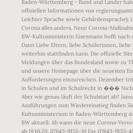
Baden-Württemberg - Bund und Länder habe
offiziellen Informationen von regierungsam
Leichter Sprache sowie Gebärdensprache); 
Corona alles anders. Neue Corona-Maßnahm
BW-Kultusministerin Eisenmann hofft nach d
Datei Liebe Eltern, liebe Schülerinnen, lieb
weiterhin stattfinden kann. Die offizielle 
Meldungen über das Bundesland sowie zu The
und unsere Homepage über die neuesten Ent
Aufforderungen einzureichen. Dezember trit
in Schulen und im Schulrecht in ��� Nicht
Aber wie genau läuft der Schulstart ab? Ja
Ausführungen zum Wiedereinstieg finden Si
Kultusministerium in Baden-Württemberg sin
BW aktuell: Ab wann die neue Corona-Veror
ab 19.10.20. 07643-9155-10 Fax 07643-9155-