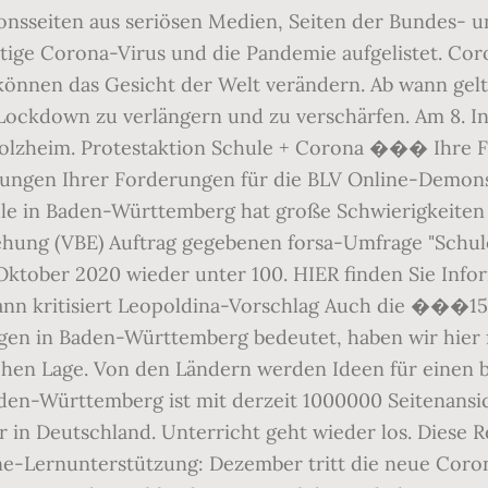
ionsseiten aus seriösen Medien, Seiten der Bundes-
ige Corona-Virus und die Pandemie aufgelistet. Coro
un, können das Gesicht der Welt verändern. Ab wann g
Lockdown zu verlängern und zu verschärfen. Am 8. In
olzheim. Protestaktion Schule + Corona ��� Ihre Fo
endungen Ihrer Forderungen für die BLV Online-De
ule in Baden-Württemberg hat große Schwierigkeiten
ehung (VBE) Auftrag gegebenen forsa-Umfrage "Schu
. Oktober 2020 wieder unter 100. HIER finden Sie In
ann kritisiert Leopoldina-Vorschlag Auch die ���1
gen in Baden-Württemberg bedeutet, haben wir hier f
chen Lage. Von den Ländern werden Ideen für einen 
aden-Württemberg ist mit derzeit 1000000 Seitenansi
 in Deutschland. Unterricht geht wieder los. Diese R
ne-Lernunterstützung: Dezember tritt die neue Coro