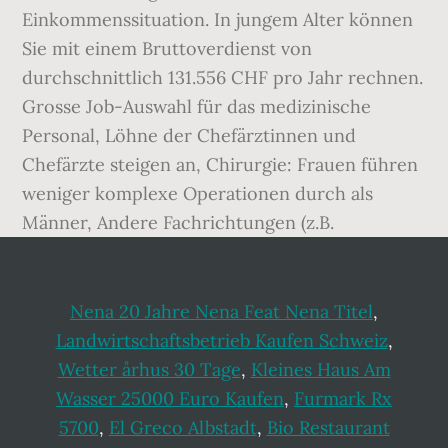
Nena 20 Jahre Nena Feat Nena Titel
,
Landwirtschaftsbetrieb Kaufen Schweiz
,
Wetter århus 30 Tage
,
Kleines Haus Am
Wasser 25000 Euro Kaufen
,
Furmark Rx
5700
,
El Greco Albstadt
,
Bio Restaurant