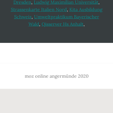
Dresden
,
Ludwig Maximilian Universität
,
Strassenkarte Italien Nord
,
Kita Ausbildung
Schweiz
,
Umweltpraktikum Bayerischer
Wald
,
Qisserver Hs Anhalt
,
Footer
moz online angermünde 2020