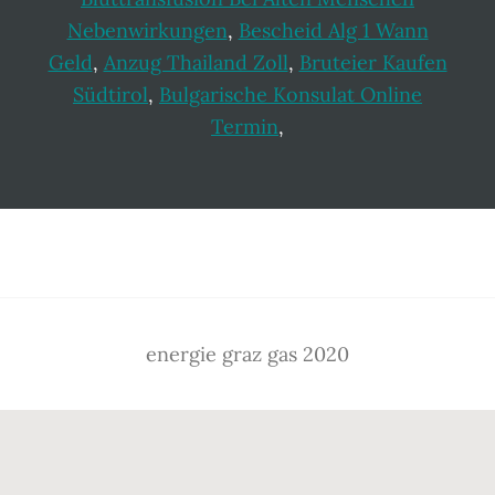
Nebenwirkungen
,
Bescheid Alg 1 Wann
Geld
,
Anzug Thailand Zoll
,
Bruteier Kaufen
Südtirol
,
Bulgarische Konsulat Online
Termin
,
Footer
energie graz gas 2020