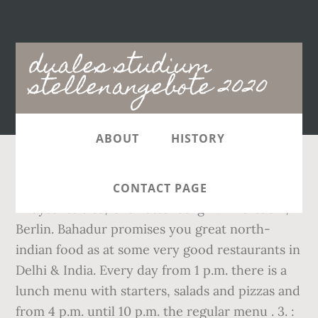
Main
duales studium
navigation
stellenangebote 2020
ABOUT
HISTORY
19 reviews. Info map of Restaurants and Bars in
CONTACT PAGE
Droysenstraße, Charlottenburg-Wilmersdorf,
Berlin. Bahadur promises you great north-
indian food as at some very good restaurants in
Delhi & India. Every day from 1 p.m. there is a
lunch menu with starters, salads and pizzas and
from 4 p.m. until 10 p.m. the regular menu . 3. :