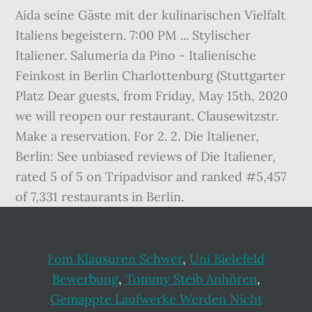
Aida seine Gäste mit der kulinarischen Vielfalt
Italiens begeistern. 7:00 PM ... Stylischer
Italiener. Salumeria da Pino - Italienische
Feinkost in Berlin Charlottenburg (Stuttgarter
Platz Dear guests, from Friday, May 15th, 2020
we will reopen our restaurant. Clausewitzstr.
Make a reservation. For 2. 2. Die Italiener,
Berlin: See unbiased reviews of Die Italiener,
rated 5 of 5 on Tripadvisor and ranked #5,457
of 7,331 restaurants in Berlin.
Fom Klausuren Schwer
,
Uni Bielefeld
Bewerbung
,
Tommy Steib Anhören
,
Gemappte Laufwerke Werden Nicht