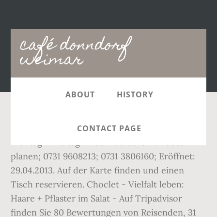
Main
café donndorf
navigation
weimar
ABOUT
HISTORY
Stellen Sie eine unverbindliche Anfrage.
CONTACT PAGE
Montag - Freitag: 11:00 - 00:00 Uhr. Route
planen; 0731 9608213; 0731 3806160; Eröffnet:
29.04.2013. Auf der Karte finden und einen
Tisch reservieren. Choclet - Vielfalt leben:
Haare + Pflaster im Salat - Auf Tripadvisor
finden Sie 80 Bewertungen von Reisenden, 31