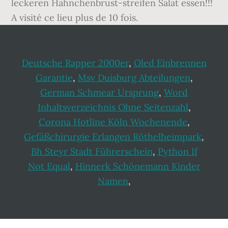
leckeren Hähnchenbrust-streifen Salat essen!!!
A visité ce lieu plus de 10 fois.
Deutsche Rapper 2000er
,
Oled Einbrennen
Garantie
,
Msv Duisburg Abteilungen
,
German Schmear Ursprung
,
Word
Inhaltsverzeichnis Ohne Seitenzahl
,
Corona Hotline Köln Wochenende
,
Gefäßchirurgie Erlangen Röthelheimpark
,
Bh Steyr Stadt Führerschein
,
Python If
Not Equal
,
Hinnerk Schönemann Kinder
Namen
,
Footer