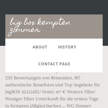
Main
big box kempten
navigation
zimmer
ABOUT
HISTORY
bigBOX ALLGAEU Hotel: Geburtstag einer
CONTACT PAGE
lieben Freundin - Auf Tripadvisor finden Sie
235 Bewertungen von Reisenden, 167
authentische Reisefotos und Top Angebote für
bigBOX ALLGAEU Hotel. m² € Weitere Filter
Weniger Filter Unterkunft für die ersten Tage
in Kempten (Allgäu) buchen ... WG Zimmer