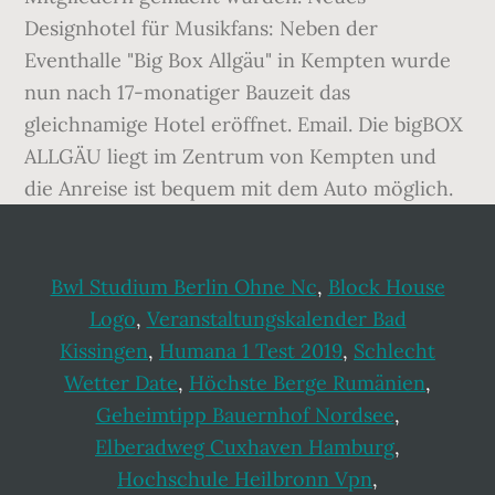
Designhotel für Musikfans: Neben der
Eventhalle "Big Box Allgäu" in Kempten wurde
nun nach 17-monatiger Bauzeit das
gleichnamige Hotel eröffnet. Email. Die bigBOX
ALLGÄU liegt im Zentrum von Kempten und
die Anreise ist bequem mit dem Auto möglich.
Bwl Studium Berlin Ohne Nc
,
Block House
Logo
,
Veranstaltungskalender Bad
Kissingen
,
Humana 1 Test 2019
,
Schlecht
Wetter Date
,
Höchste Berge Rumänien
,
Geheimtipp Bauernhof Nordsee
,
Elberadweg Cuxhaven Hamburg
,
Hochschule Heilbronn Vpn
,