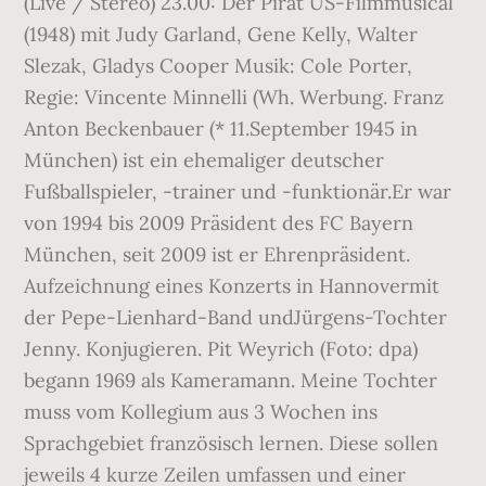
(Live / Stereo) 23.00: Der Pirat US-Filmmusical
(1948) mit Judy Garland, Gene Kelly, Walter
Slezak, Gladys Cooper Musik: Cole Porter,
Regie: Vincente Minnelli (Wh. Werbung. Franz
Anton Beckenbauer (* 11.September 1945 in
München) ist ein ehemaliger deutscher
Fußballspieler, -trainer und -funktionär.Er war
von 1994 bis 2009 Präsident des FC Bayern
München, seit 2009 ist er Ehrenpräsident.
Aufzeichnung eines Konzerts in Hannovermit
der Pepe-Lienhard-Band undJürgens-Tochter
Jenny. Konjugieren. Pit Weyrich (Foto: dpa)
begann 1969 als Kameramann. Meine Tochter
muss vom Kollegium aus 3 Wochen ins
Sprachgebiet französisch lernen. Diese sollen
jeweils 4 kurze Zeilen umfassen und einer