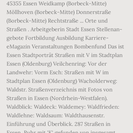
45355 Essen Weidkamp (Borbeck-Mitte)
Möllhoven (Borbeck-Mitte) Donnerstraße
(Borbeck-Mitte) Rechtstraße ... Orte und
Straßen . Arbeit­ge­berin Stadt Essen Stellen­an­
ge­bo­te Fortbildung Ausbildung Karriere-
eMagazin Ver­an­stalt­ungen Bombenfund Das ist
Essen Stadtporträt Straßen mit V im Stadtplan
Essen (Oldenburg) Veilchenring: Vor der
Landwehr: Vorm Esch: Straßen mit W im
Stadtplan Essen (Oldenburg) Wacholderweg:
Waldstr. Straßenverzeichnis mit Fotos von
Straßen in Essen (Nordrhein-Westfalen).
Waldblick: Waldeck: Waldemey: Waldfrieden:
Waldlehne: Waldsaum: Waldthausenstr.
Einführung und Überblick. 287 Straßen in
Essen, Ruhr mit 'K' gefunden von insgesamt