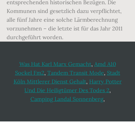
entsprechenden historischen Bezügen. Die
Kommunen sind gesetzlich dazu verpflichtet,
alle fünf Jahre eine solche Lärmberechnung
vorzunehmen – die letzte ist für das Jahr 2011
durchgeführt worden.
Was Hat Karl Marx Gemacht
,
Amd A10
Sockel Fm2
,
Tandem Transit Mode
,
Stadt
Köln Mittlerer Dienst Gehalt
,
Harry Potter
Und Die Heiligtümer Des Todes 2
,
Camping Landal Sonnenberg
,
Footer