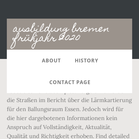
Main
ausbildung bremen
navigation
frühjahr 2020
ABOUT
HISTORY
Vp TPA Mobile Straßen vermietet mobile
CONTACT PAGE
Baustraßen und... Jump to. Aufgeführt werden
die Straßen im Bericht über die Lärmkartierung
für den Ballungsraum Essen. Jedoch wird für
die hier dargebotenen Informationen kein
Anspruch auf Vollständigkeit, Aktualität,
Qualität und Richtigkeit erhoben. Find detailed